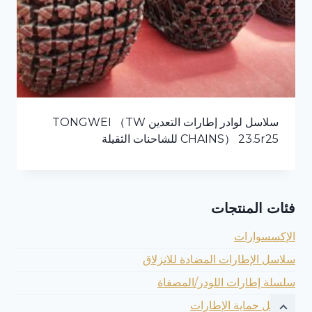
سلاسل لوادر إطارات التعدين TONGWEI （TW
CHAINS） 23.5r25 للشاحنات الثقيلة
فئات المنتجات
الإكسسوارات
سلاسل الإطارات المضادة للانزلاق
سلسلة إطارات اللودر/المصفاة
سلاسل حماية الإطارات