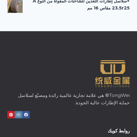
×سلاسل إطارات التعدين للشاحنات المقواة من النوع A
23.5r25 مقاس 16 مم
TongWei® هي علامة تجارية عالمية رائدة ومصنّع لسلاسل
حماية الإطارات عالية الجودة.
روابط كويك