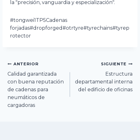
la "precisión, vanguardia y especialización".
#tongwei1TP5Cadenas
forjadas#dropforged#otrtyre#tyrechains#tyrep
rotector
Navegación
ANTERIOR
SIGUIENTE
Calidad garantizada
Estructura
de
con buena reputación
departamental interna
de cadenas para
del edificio de oficinas
entradas
neumáticos de
cargadoras