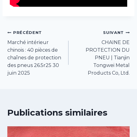
Navigation
PRÉCÉDENT
SUIVANT
Marché intérieur
CHAINE DE
de
chinois : 40 pièces de
PROTECTION DU
chaînes de protection
PNEU | Tianjin
l’article
des pneus 26.5r25 30
Tongwei Metal
juin 2025
Products Co, Ltd.
Publications similaires