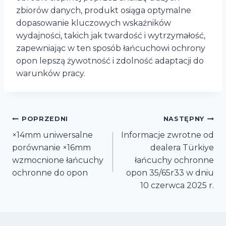
zbiorów danych, produkt osiąga optymalne
dopasowanie kluczowych wskaźników
wydajności, takich jak twardość i wytrzymałość,
zapewniając w ten sposób łańcuchowi ochrony
opon lepszą żywotność i zdolność adaptacji do
warunków pracy.
Nawigacja
POPRZEDNI
NASTĘPNY
×14mm uniwersalne
Informacje zwrotne od
wpisu
porównanie ×16mm
dealera Türkiye
wzmocnione łańcuchy
łańcuchy ochronne
ochronne do opon
opon 35/65r33 w dniu
10 czerwca 2025 r.