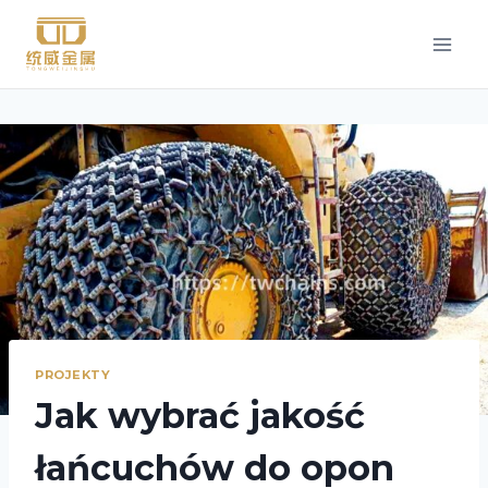
Przejdź
do
treści
PROJEKTY
Jak wybrać jakość
łańcuchów do opon