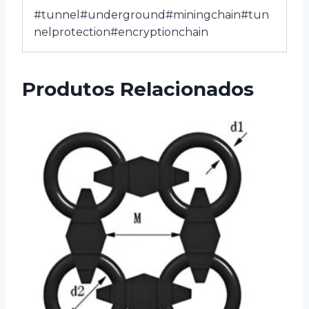
#tunnel#underground#miningchain#tun
nelprotection#encryptionchain
Produtos Relacionados