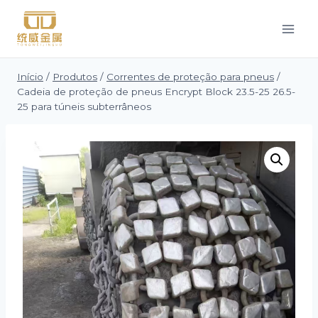
Saltar
para
o
conteúdo
Início
/
Produtos
/
Correntes de proteção para pneus
/
Cadeia de proteção de pneus Encrypt Block 23.5-25 26.5-
25 para túneis subterrâneos