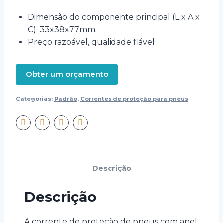
Dimensão do componente principal (L x A x
C): 33x38x77mm.
Preço razoável, qualidade fiável
Obter um orçamento
Categorias:
Padrão
,
Correntes de proteção para pneus
Descrição
Descrição
A corrente de proteção de pneus com anel