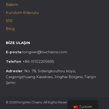
Bakım
Kurulum Kılavuzu
SSS
Blog
BIZE ULAŞIN
E-posta
:tongwei@twchains.com
Telefon
: +86-15102205695
Adresler
: No. 78, Sidangkouhou köyü,
Caigongzhuang Kasabası, Jinghai Bölgesi, Tianjin
Şehri
© 2026TongWei Chains. All Rights Reserved
Turkish