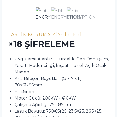
LASTIK KORUMA ZINCIRLERI
×18 ŞİFRELEME
Uygulama Alanları: Hurdalık, Geri Dönüşüm,
Yeraltı Madenciliği, İnşaat, Tünel, Açık Ocak
Madeni.
Ana Bileşen Boyutları (G x Y x L):
70x61x96mm.
H1:28mm
Motor Gücü: 200kW - 410kW.
Çalışma Ağırlığı: 25 - 85 Ton.
Lastik Boyutu: 750/65r25. 23.5×25. 26.5×25.