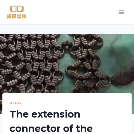
Przejdź
do
treści
BLOG
The extension
connector of the