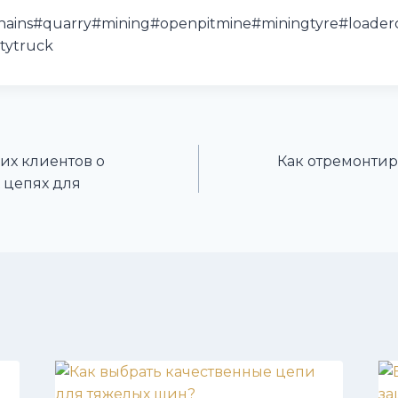
chains#quarry#mining#openpitmine#miningtyre#loaderc
tytruck
их клиентов о
Как отремонтир
 цепях для