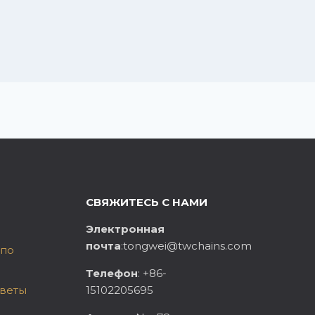
СВЯЖИТЕСЬ С НАМИ
Электронная
почта
:tongwei@twchains.com
 по
Телефон
: +86-
тветы
15102205695