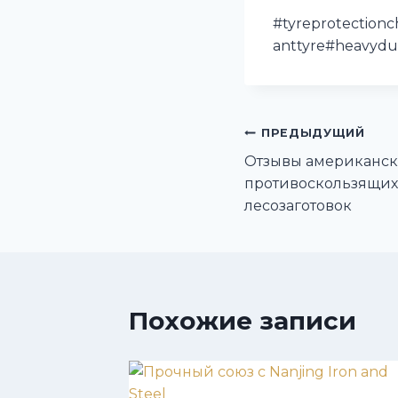
#tyreprotection
anttyre#heavydu
Навигация
ПРЕДЫДУЩИЙ
Отзывы американск
по
противоскользящих
лесозаготовок
записям
Похожие записи