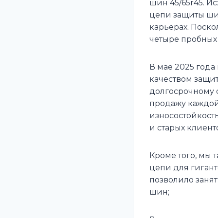
шин 45/65r45. И
цепи защиты ши
карьерах. Поско
четыре пробных з
В мае 2025 года
качеством защит
долгосрочному с
продажу каждой
износостойкост
и старых клиент
Кроме того, мы
цепи для гигант
позволило заня
шин;