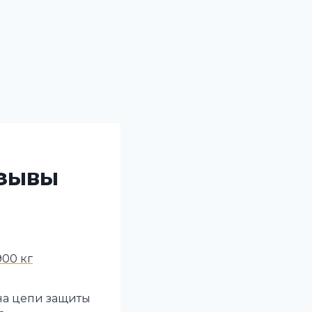
тзывы
00 кг
 на цепи защиты