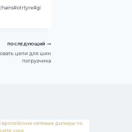
hains#otrtyre#gi
ПОСЛЕДУЮЩИЙ
овать цепи для шин
погрузчика