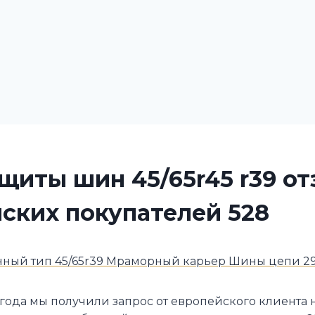
щиты шин 45/65r45 r39 о
ских покупателей 528
нный тип 45/65r39 Мраморный карьер Шины цепи 29
 года мы получили запрос от европейского клиента