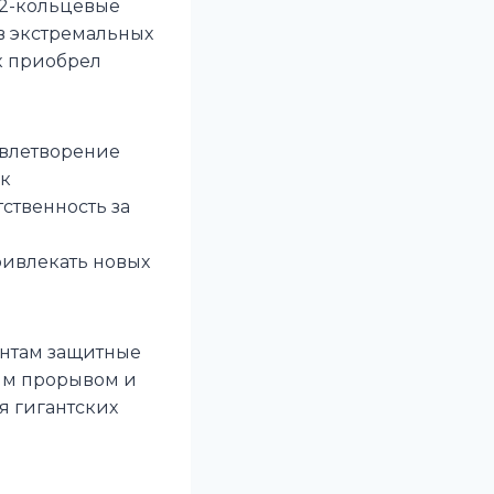
22-кольцевые
в экстремальных
к приобрел
овлетворение
 к
ственность за
ривлекать новых
ентам защитные
шим прорывом и
я гигантских