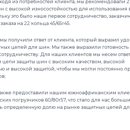
сходя из потребностей клиента, мы рекомендовали 
н с высокой износостойкостью для использования 
льку это было наше первое сотрудничество, заказчи
аказа на 22 кольца 45/65r45.
 мы получили ответ от клиента, который выразил уд
ных цепей для шин. Мы также выразили готовность
отрудничеству. Для наших клиентов мы несем ответ
 цепи защиты шин с высоким качеством, высокой
ью и высокой защитой, чтобы мы могли постоянно п
ов;
 также предоставили нашим южноафриканским кли
ских погрузчиков 60/80r57, что стало для нас боль
ть определенную долю на рынке защитных цепей дл