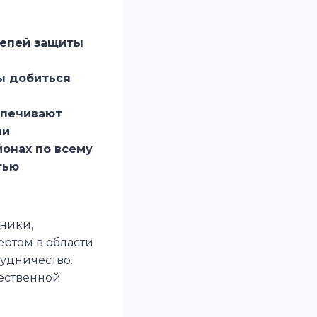
цепей защиты
бы добиться
спечивают
ии
йонах по всему
тью
хники,
ртом в области
удничество.
чественной