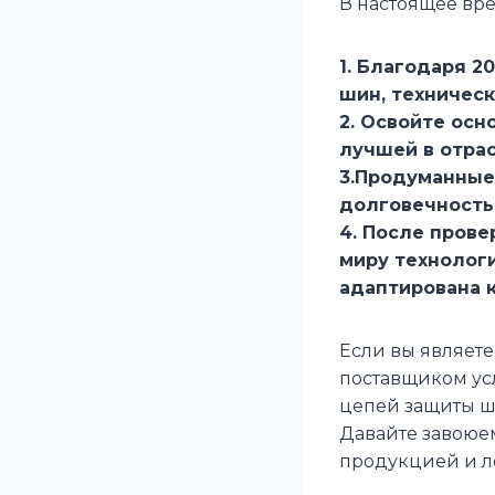
В настоящее вр
1. Благодаря 
шин, техничес
2. Освойте осн
лучшей в отрас
3.Продуманные
долговечность
4. После прове
миру технолог
адаптирована 
Если вы являете
поставщиком ус
цепей защиты ш
Давайте завоюе
продукцией и л