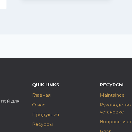
QUIK LINKS
РЕСУРСЫ
Главная
Maintaince
епей для
О нас
Руководство
установке
Продукция
Вопросы и о
Ресурсы
Блог