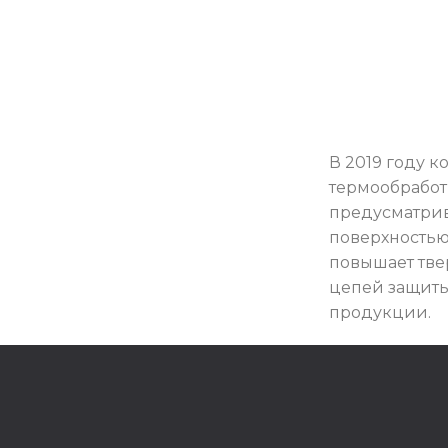
В 2019 году 
термообработ
предусматрив
поверхностью
повышает тве
цепей защиты
продукции.