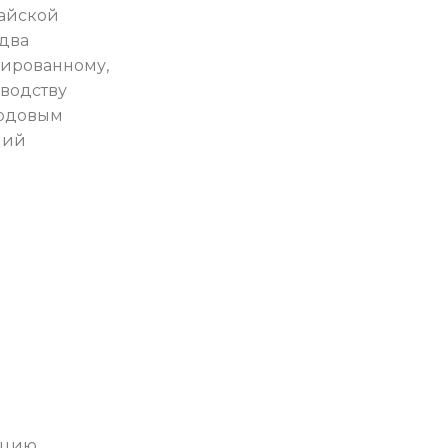
айской
 два
зированному,
водству
годовым
лий
тацию