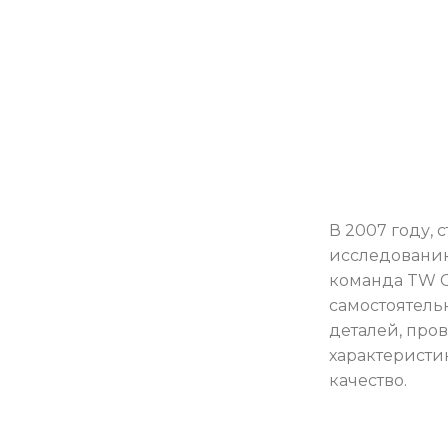
В 2007 году,
исследованию
команда TW C
самостоятель
деталей, про
характеристи
качество.