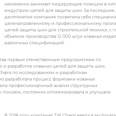
неизменно занимает лидирующие позиции в кит
индустрии цепей для защиты шин. За последние
десятилетия компания посвятила себя специали
целенаправленному и профессиональному произ
цепей защиты шин для строительной техники, с 
объемом производства 12 000 штук кованых изде
различных спецификаций.
 став первым отечественным предприятием по
 и разработке кованых цепей для защиты шин,
hains по исследованиям и разработкам
но разработала процесс формовки кованых
вела профессиональный анализ структурных
к поковок, постоянно оптимизировала и улучшала
В 2018 году компания TW Chains ввела в эксплуа