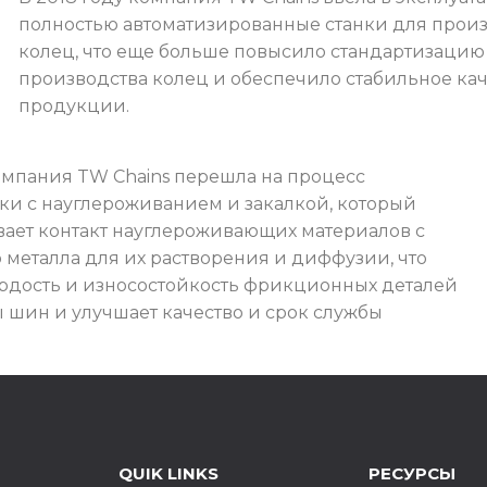
полностью автоматизированные станки для прои
колец, что еще больше повысило стандартизацию
производства колец и обеспечило стабильное ка
продукции.
компания TW Chains перешла на процесс
ки с науглероживанием и закалкой, который
ает контакт науглероживающих материалов с
 металла для их растворения и диффузии, что
рдость и износостойкость фрикционных деталей
 шин и улучшает качество и срок службы
QUIK LINKS
РЕСУРСЫ