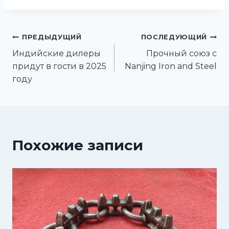
Навигация
ПРЕДЫДУЩИЙ
ПОСЛЕДУЮЩИЙ
Индийские дилеры
Прочный союз с
по
придут в гости в 2025
Nanjing Iron and Steel
году
записям
Похожие записи