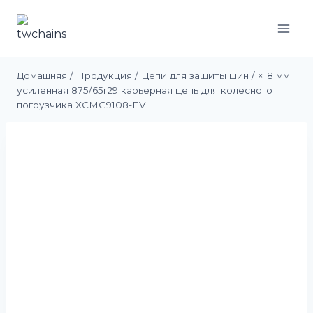
Перейти
к
контенту
Домашняя
/
Продукция
/
Цепи для защиты шин
/
×18 мм
усиленная 875/65r29 карьерная цепь для колесного
погрузчика XCMG9108-EV